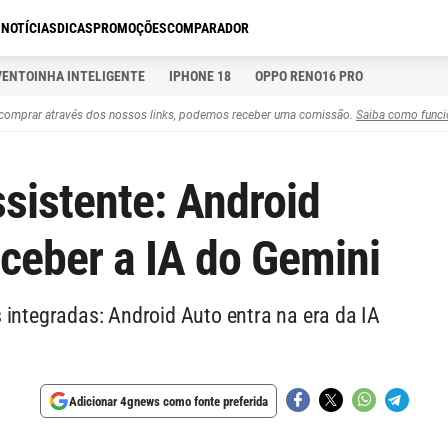
S
NOTÍCIAS
DICAS
PROMOÇÕES
COMPARADOR
VENTOINHA INTELIGENTE
IPHONE 18
OPPO RENO16 PRO
comprar através dos nossos links, podemos receber uma comissão.
Saiba como funci
sistente: Android
ceber a IA do Gemini
 integradas: Android Auto entra na era da IA
Adicionar 4gnews como fonte preferida