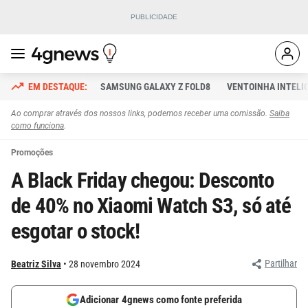
SAMSUNG GALAXY Z FOLD8
VENTOINHA INTELI
Ao comprar através dos nossos links, podemos receber uma comissão.
Saiba
como funciona
.
Promoções
A Black Friday chegou: Desconto
de 40% no Xiaomi Watch S3, só até
esgotar o stock!
Partilhar
Beatriz Silva
28 novembro 2024
Adicionar 4gnews como fonte preferida