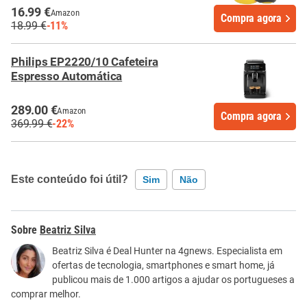
16.99 €
Amazon
Compra agora
18.99 €
-11%
Philips EP2220/10 Cafeteira
Espresso Automática
289.00 €
Amazon
Compra agora
369.99 €
-22%
Este conteúdo foi útil?
Sim
Não
Este conteúdo contém informação incorreta
Beatriz Silva
Este conteúdo não tem a informação que procuro
Beatriz Silva é Deal Hunter na 4gnews. Especialista em
ofertas de tecnologia, smartphones e smart home, já
Outro
publicou mais de 1.000 artigos a ajudar os portugueses a
comprar melhor.