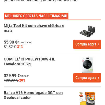
MELHORES OFERTAS NAS ÚLTIMAS 24H
Mijia Tool Kit com chave elétrica e
mala
55.90 €
Powerplanet
Compra agora
81.32 €
-31%
COMFEE' CFP03EW100W-HL
Lavadora 10 kg
329.99 €
Amazon
Compra agora
409.99 €
-20%
Baliza V16 Homologada DGT con
Geolocalizador