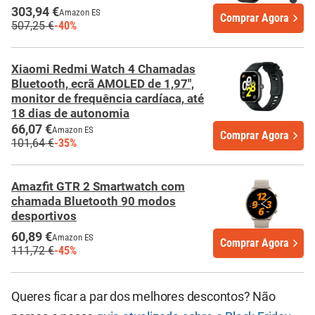
303,94 €
Amazon ES
Comprar Agora
507,25 €
-40%
Xiaomi Redmi Watch 4 Chamadas
Bluetooth, ecrã AMOLED de 1,97",
monitor de frequência cardíaca, até
18 dias de autonomia
66,07 €
Amazon ES
Comprar Agora
101,64 €
-35%
Amazfit GTR 2 Smartwatch com
chamada Bluetooth 90 modos
desportivos
60,89 €
Amazon ES
Comprar Agora
111,72 €
-45%
Queres ficar a par dos melhores descontos? Não