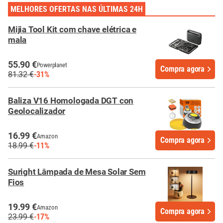
MELHORES OFERTAS NAS ÚLTIMAS 24H
Mijia Tool Kit com chave elétrica e
mala
55.90 €
Powerplanet
Compra agora
81.32 €
-31%
Baliza V16 Homologada DGT con
Geolocalizador
16.99 €
Amazon
Compra agora
18.99 €
-11%
Suright Lâmpada de Mesa Solar Sem
Fios
19.99 €
Amazon
Compra agora
23.99 €
-17%