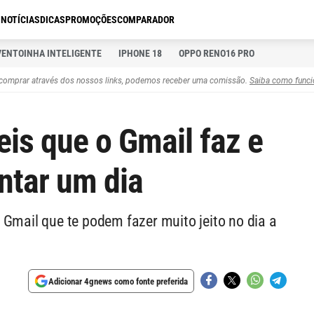
S
NOTÍCIAS
DICAS
PROMOÇÕES
COMPARADOR
VENTOINHA INTELIGENTE
IPHONE 18
OPPO RENO16 PRO
comprar através dos nossos links, podemos receber uma comissão.
Saiba como funci
eis que o Gmail faz e
ntar um dia
 Gmail que te podem fazer muito jeito no dia a
Adicionar 4gnews como fonte preferida