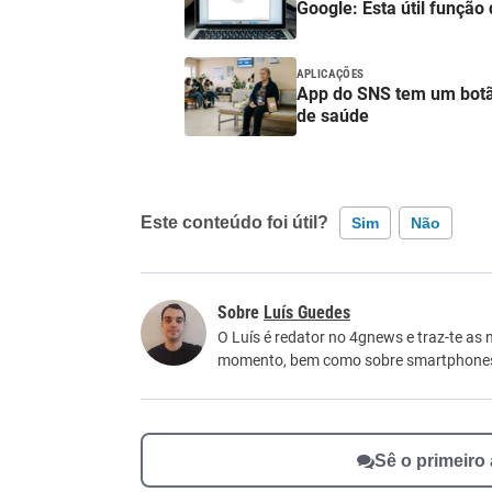
Google: Esta útil funçã
APLICAÇÕES
App do SNS tem um botã
de saúde
Este conteúdo foi útil?
Sim
Não
Este conteúdo contém informação incorreta
Luís Guedes
Este conteúdo não tem a informação que procu
O Luís é redator no 4gnews e traz-te as 
momento, bem como sobre smartphone
Outro
Sê o primeiro