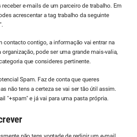
 receber e-mails de um parceiro de trabalho. Em
podes acrescentar a tag trabalho da seguinte
".
 contacto contigo, a informação vai entrar na
a organização, pode ser uma grande mais-valia,
ategoria que consideres pertinente.
tencial Spam. Faz de conta que queres
s não tens a certeza se vai ser tão útil assim.
il "+spam" e já vai para uma pasta própria.
crever
esmente não tens vontade de redigir um e-mail,