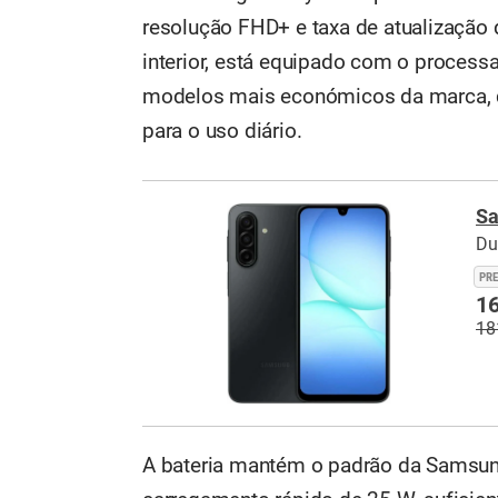
resolução FHD+ e taxa de atualização d
interior, está equipado com o proces
modelos mais económicos da marca, q
para o uso diário.
Sa
Du
PR
16
18
A bateria mantém o padrão da Samsu