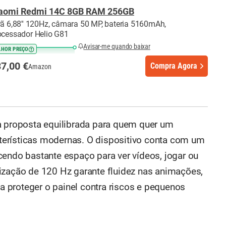
aomi Redmi 14C 8GB RAM 256GB
rã 6,88'' 120Hz, câmara 50 MP, bateria 5160mAh,
ocessador Helio G81
Avisar-me quando baixar
LHOR PREÇO
7,00 €
Compra Agora
Amazon
proposta equilibrada para quem quer um
erísticas modernas. O dispositivo conta com um
cendo bastante espaço para ver vídeos, jogar ou
ização de 120 Hz garante fluidez nas animações,
 a proteger o painel contra riscos e pequenos