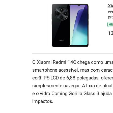
Xi
ec
pr
ME
13
O Xiaomi Redmi 14C chega como uma 
smartphone acessível, mas com caract
ecrã IPS LCD de 6,88 polegadas, ofere
simplesmente navegar. A taxa de atual
e o vidro Corning Gorilla Glass 3 ajuda
impactos.