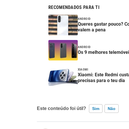
RECOMENDADOS PARA TI
ANDROID
Queres gastar pouco? C
valem a pena
ANDROID
Os 9 melhores telemóve
XIAOMI
Xiaomi: Este Redmi cust
precisas para o teu dia
Este conteúdo foi útil?
Sim
Não
Este conteúdo contém informação incorreta