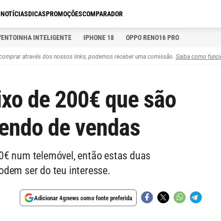
S
NOTÍCIAS
DICAS
PROMOÇÕES
COMPARADOR
VENTOINHA INTELIGENTE
IPHONE 18
OPPO RENO16 PRO
comprar através dos nossos links, podemos receber uma comissão.
Saiba como funci
ixo de 200€ que são
endo de vendas
0€ num telemóvel, então estas duas
odem ser do teu interesse.
Adicionar 4gnews como fonte preferida