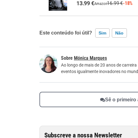
13.99 €
16.99 €
-18%
Amazon
Este conteúdo foi útil?
Sim
Não
Este conteúdo contém informação incorreta
Mónica Marques
Este conteúdo não tem a informação que procu
Ao longo de mais de 20 anos de carreira
eventos igualmente inovadores no mundo
Outro
Sê o primeiro
Subscreve a nossa Newsletter