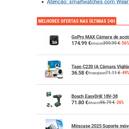
Atenção: smartwatches com Wear O
MELHORES OFERTAS NAS ÚLTIMAS 24H
GoPro MAX Cámara de acció
174.99 €
399.99 €
-56
Amazon
Tapo C220 IA Câmara Vigilâ
36.58 €
71.11 €
-49
Powerplanet
Bosch EasyDrill 18V-38
71.80 €
96.79 €
-26%
Amazon
Miracase 2025 Suporte móve