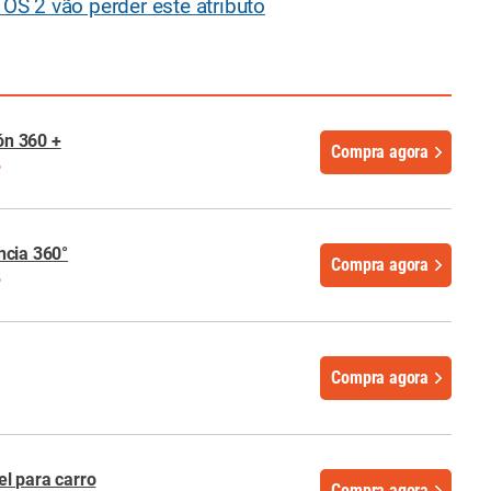
S 2 vão perder este atributo
n 360 +
Compra agora
%
ncia 360°
Compra agora
%
Compra agora
l para carro
Compra agora