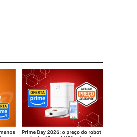
r menos
Prime Day 2026: o preço do robot