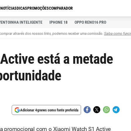
S
NOTÍCIAS
DICAS
PROMOÇÕES
COMPARADOR
VENTOINHA INTELIGENTE
IPHONE 18
OPPO RENO16 PRO
comprar através dos nossos links, podemos receber uma comissão.
Saiba como funci
Active está a metade
portunidade
Adicionar 4gnews como fonte preferida
 promocional com o Xiaomi Watch S1 Active