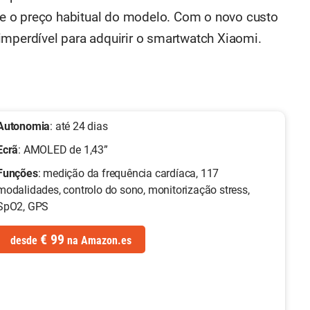
e o preço habitual do modelo. Com o novo custo
imperdível para adquirir o smartwatch Xiaomi.
Autonomia
: até 24 dias
Ecrã
: AMOLED de 1,43”
Funções
: medição da frequência cardíaca, 117
modalidades, controlo do sono, monitorização stress,
SpO2, GPS
€ 99
desde
na
Amazon.es