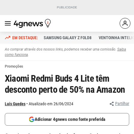
SAMSUNG GALAXY Z FOLD8
VENTOINHA INTELI
Ao comprar através dos nossos links, podemos receber uma comissão.
Saiba
como funciona
.
Promoções
Xiaomi Redmi Buds 4 Lite têm
desconto perto de 50% na Amazon
Partilhar
Luís Guedes
Atualizado em 26/06/2024
Adicionar 4gnews como fonte preferida