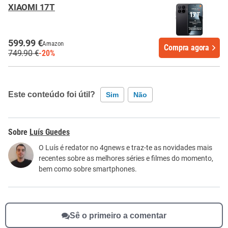
XIAOMI 17T
599.99 €
Amazon
Compra agora
749.90 €
-20%
Este conteúdo foi útil?
Sim
Não
Este conteúdo contém informação incorreta
Luís Guedes
Este conteúdo não tem a informação que procuro
O Luís é redator no 4gnews e traz-te as novidades mais
recentes sobre as melhores séries e filmes do momento,
Outro
bem como sobre smartphones.
Sê o primeiro a comentar