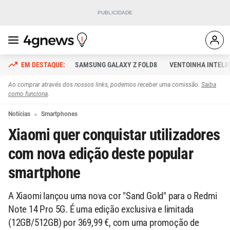
SAMSUNG GALAXY Z FOLD8
VENTOINHA INTELI
Ao comprar através dos nossos links, podemos receber uma comissão.
Saiba
como funciona
.
Notícias
Smartphones
Xiaomi quer conquistar utilizadores
com nova edição deste popular
smartphone
A Xiaomi lançou uma nova cor "Sand Gold" para o Redmi
Note 14 Pro 5G. É uma edição exclusiva e limitada
(12GB/512GB) por 369,99 €, com uma promoção de