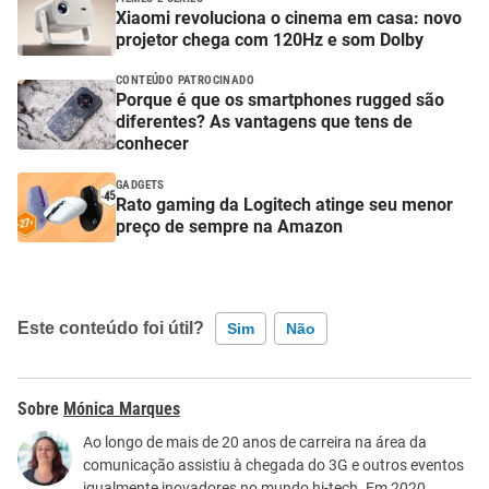
Xiaomi revoluciona o cinema em casa: novo
projetor chega com 120Hz e som Dolby
CONTEÚDO PATROCINADO
Porque é que os smartphones rugged são
diferentes? As vantagens que tens de
conhecer
GADGETS
Rato gaming da Logitech atinge seu menor
preço de sempre na Amazon
Este conteúdo foi útil?
Sim
Não
Este conteúdo contém informação incorreta
Mónica Marques
Este conteúdo não tem a informação que procuro
Ao longo de mais de 20 anos de carreira na área da
comunicação assistiu à chegada do 3G e outros eventos
Outro
igualmente inovadores no mundo hi-tech. Em 2020