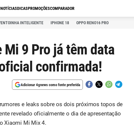
S
NOTÍCIAS
DICAS
PROMOÇÕES
COMPARADOR
VENTOINHA INTELIGENTE
IPHONE 18
OPPO RENO16 PRO
 Mi 9 Pro já têm data
oficial confirmada!
Adicionar 4gnews como fonte preferida
 rumores e leaks sobre os dois próximos topos de
ente revelado oficialmente o dia de apresentação
o Xiaomi Mi Mix 4.