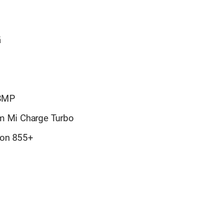
ã
08MP
m Mi Charge Turbo
on 855+