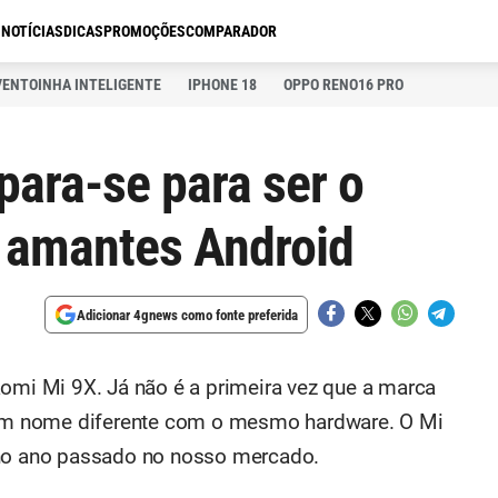
S
NOTÍCIAS
DICAS
PROMOÇÕES
COMPARADOR
VENTOINHA INTELIGENTE
IPHONE 18
OPPO RENO16 PRO
para-se para ser o
 amantes Android
Adicionar 4gnews como fonte preferida
aomi Mi 9X. Já não é a primeira vez que a marca
m nome diferente com o mesmo hardware. O Mi
 no ano passado no nosso mercado.