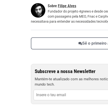
Este conteúdo contém informação incorreta
Filipe Alves
Este conteúdo não tem a informação que procu
Fundador do projeto 4gnews e desde ced
com passagens pela MEO, Fnac e Carpho
Outro
necessitava para entender as necessidades tecnológ
Sê o primeiro
Subscreve a nossa Newsletter
Mantém-te atualizado com as melhores notíci
mundo tech.