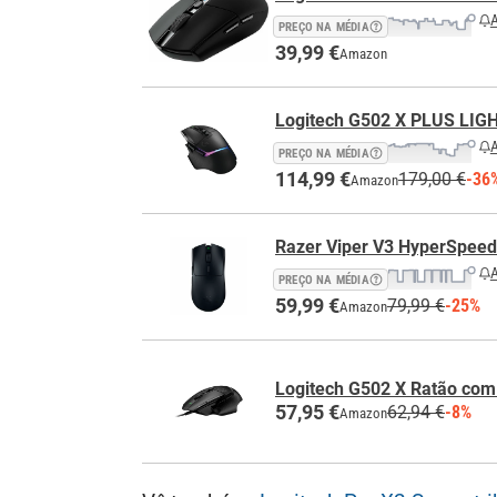
A
PREÇO NA MÉDIA
39,99 €
Amazon
Logitech G502 X PLUS LI
A
PREÇO NA MÉDIA
114,99 €
179,00 €
-36
Amazon
Razer Viper V3 HyperSpeed
A
PREÇO NA MÉDIA
59,99 €
79,99 €
-25%
Amazon
Logitech G502 X Ratão com
57,95 €
62,94 €
-8%
Amazon