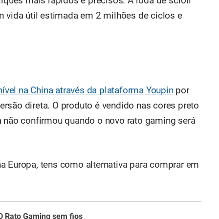
liques mais rápidos e precisos. A roda de scroll
ida útil estimada em 2 milhões de ciclos e
ível na China através da plataforma Youpin
por
rsão direta. O produto é vendido nas cores preto
da não confirmou quando o novo rato gaming será
na Europa, tens como alternativa para comprar em
D Rato Gaming sem fios