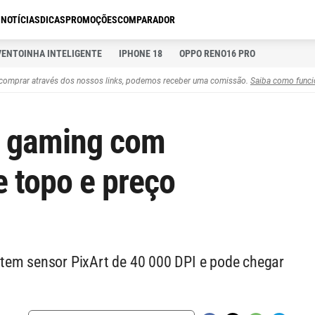
S
NOTÍCIAS
DICAS
PROMOÇÕES
COMPARADOR
VENTOINHA INTELIGENTE
IPHONE 18
OPPO RENO16 PRO
comprar através dos nossos links, podemos receber uma comissão.
Saiba como funci
o gaming com
e topo e preço
tem sensor PixArt de 40 000 DPI e pode chegar