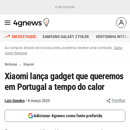
SAMSUNG GALAXY Z FOLD8
VENTOINHA INTELI
Ao comprar através dos nossos links, podemos receber uma comissão.
Saiba
como funciona
.
Notícias
Xiaomi
Xiaomi lança gadget que queremos
em Portugal a tempo do calor
Partilhar
Luís Guedes
8 março 2025
Adicionar 4gnews como fonte preferida