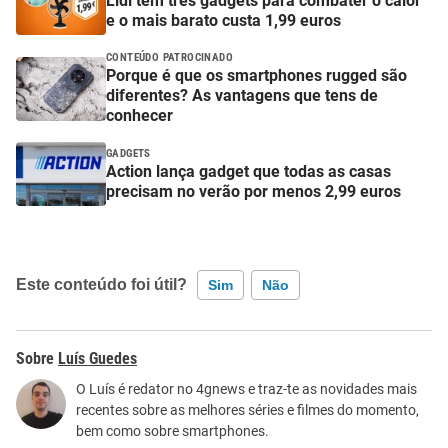
Lidl tem três gadgets para combater o calor
e o mais barato custa 1,99 euros
CONTEÚDO PATROCINADO
Porque é que os smartphones rugged são
diferentes? As vantagens que tens de
conhecer
GADGETS
Action lança gadget que todas as casas
precisam no verão por menos 2,99 euros
Este conteúdo foi útil?
Sim
Não
Este conteúdo contém informação incorreta
Luís Guedes
Este conteúdo não tem a informação que procuro
O Luís é redator no 4gnews e traz-te as novidades mais
recentes sobre as melhores séries e filmes do momento,
Outro
bem como sobre smartphones.