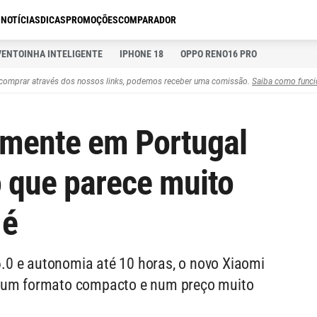
S
NOTÍCIAS
DICAS
PROMOÇÕES
COMPARADOR
VENTOINHA INTELIGENTE
IPHONE 18
OPPO RENO16 PRO
comprar através dos nossos links, podemos receber uma comissão.
Saiba como funci
amente em Portugal
 que parece muito
 é
0 e autonomia até 10 horas, o novo Xiaomi
 num formato compacto e num preço muito