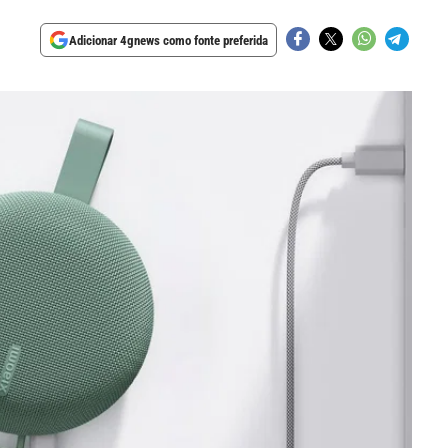
Adicionar 4gnews como fonte preferida