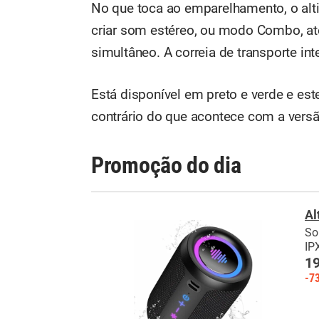
No que toca ao emparelhamento, o alti
criar som estéreo, ou modo Combo, até
simultâneo. A correia de transporte in
Está disponível em preto e verde e est
contrário do que acontece com a versã
Promoção do dia
Al
So
IP
19
-7