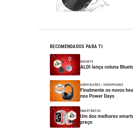
RECOMENDADOS PARA TI
GADGETS
ALDI lança coluna Bluet
AURICULARES / HEADPHONES
Finalmente os novos he
nos Power Days
SMARTWATCH
Um dos melhores smartw
preço