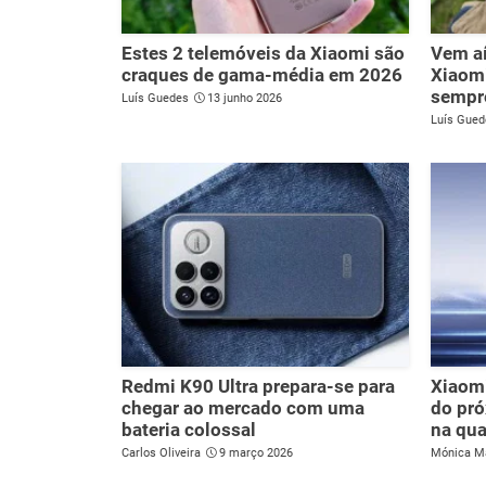
Estes 2 telemóveis da Xiaomi são
Vem aí
craques de gama-média em 2026
Xiaomi
sempre
Luís Guedes
13 junho 2026
Luís Gued
Redmi K90 Ultra prepara-se para
Xiaomi
chegar ao mercado com uma
do pr
bateria colossal
na qua
Carlos Oliveira
9 março 2026
Mónica M