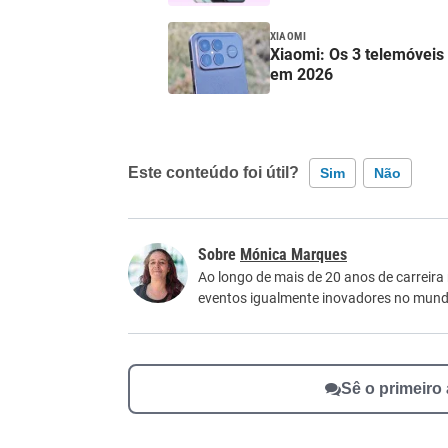
XIAOMI
Xiaomi: Os 3 telemóvei
em 2026
Este conteúdo foi útil?
Sim
Não
Este conteúdo contém informação incorreta
Mónica Marques
Este conteúdo não tem a informação que procu
Ao longo de mais de 20 anos de carreira
eventos igualmente inovadores no mundo
Outro
Sê o primeiro