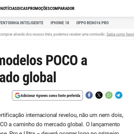
S
NOTÍCIAS
DICAS
PROMOÇÕES
COMPARADOR
VENTOINHA INTELIGENTE
IPHONE 18
OPPO RENO16 PRO
comprar através dos nossos links, podemos receber uma comissão.
Saiba como funci
 modelos POCO a
ado global
Adicionar 4gnews como fonte preferida
ificação internacional revelou, não um nem dois,
CO a caminho do mercado global. O lançamento
, Pro e Ultra – deverá ocorrer logo no primeiro