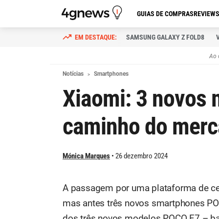
GUIAS DE COMPRAS
REVIEW
SAMSUNG GALAXY Z FOLD8
Ao 
Notícias
Smartphones
Xiaomi: 3 novos
caminho do merc
Mónica Marques
26 dezembro 2024
A passagem por uma plataforma de cert
mas antes três novos smartphones PO
dos três novos modelos POCO F7 – base