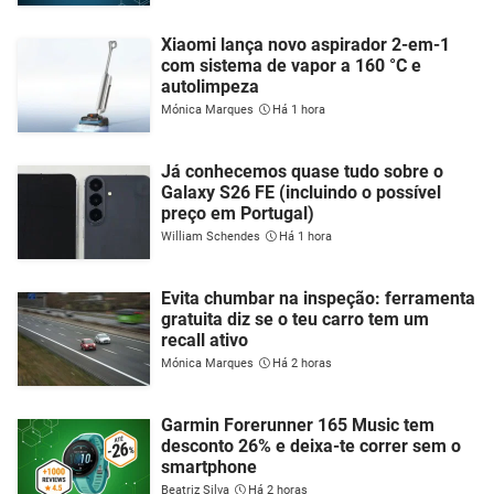
Xiaomi lança novo aspirador 2-em-1
com sistema de vapor a 160 °C e
autolimpeza
Mónica Marques
Há 1 hora
Já conhecemos quase tudo sobre o
Galaxy S26 FE (incluindo o possível
preço em Portugal)
William Schendes
Há 1 hora
Evita chumbar na inspeção: ferramenta
gratuita diz se o teu carro tem um
recall ativo
Mónica Marques
Há 2 horas
Garmin Forerunner 165 Music tem
desconto 26% e deixa-te correr sem o
smartphone
Beatriz Silva
Há 2 horas