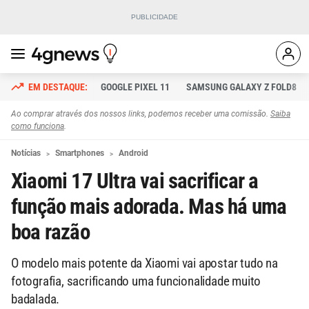
GOOGLE PIXEL 11
SAMSUNG GALAXY Z FOLD8
Ao comprar através dos nossos links, podemos receber uma comissão.
Saiba
como funciona
.
Notícias
Smartphones
Android
Xiaomi 17 Ultra vai sacrificar a
função mais adorada. Mas há uma
boa razão
O modelo mais potente da Xiaomi vai apostar tudo na
fotografia, sacrificando uma funcionalidade muito
badalada.