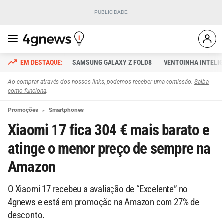
SAMSUNG GALAXY Z FOLD8
VENTOINHA INTELI
Ao comprar através dos nossos links, podemos receber uma comissão.
Saiba
como funciona
.
Promoções
Smartphones
Xiaomi 17 fica 304 € mais barato e
atinge o menor preço de sempre na
Amazon
O Xiaomi 17 recebeu a avaliação de “Excelente” no
4gnews e está em promoção na Amazon com 27% de
desconto.