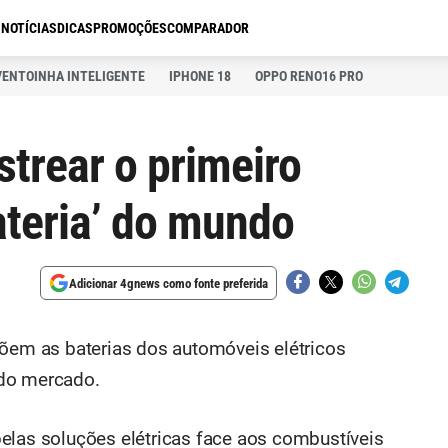
S
NOTÍCIAS
DICAS
PROMOÇÕES
COMPARADOR
VENTOINHA INTELIGENTE
IPHONE 18
OPPO RENO16 PRO
strear o primeiro
ateria’ do mundo
Adicionar 4gnews como fonte preferida
m as baterias dos automóveis elétricos
 do mercado.
elas soluções elétricas face aos combustíveis