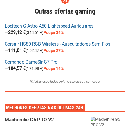
Outras ofertas
gaming
Logitech G Astro A50 Lightspeed Auriculares
—
229,12 €
(344,61 €)
Poupa 34%
Corsair HS80 RGB Wireless - Auscultadores Sem Fios
—
111,81 €
(152,47 €)
Poupa 27%
Comando GameSir G7 Pro
—
104,57 €
(121,98 €)
Poupa 14%
*Ofertas escolhidas pela nossa equipa comercial
MELHORES OFERTAS NAS ÚLTIMAS 24H
Machenike G5 PRO V2