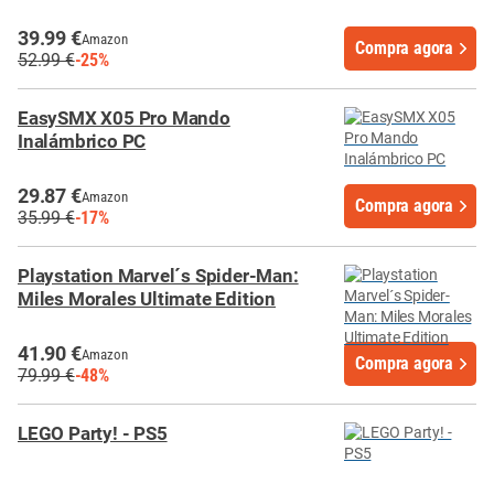
39.99 €
Amazon
Compra agora
52.99 €
-25%
EasySMX X05 Pro Mando
Inalámbrico PC
29.87 €
Amazon
Compra agora
35.99 €
-17%
Playstation Marvel´s Spider-Man:
Miles Morales Ultimate Edition
41.90 €
Amazon
Compra agora
79.99 €
-48%
LEGO Party! - PS5