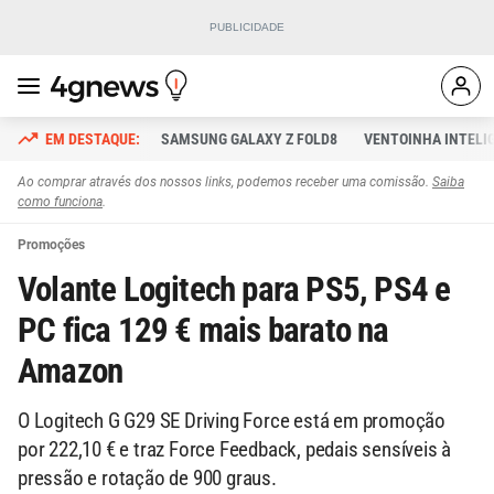
SAMSUNG GALAXY Z FOLD8
VENTOINHA INTELI
Ao comprar através dos nossos links, podemos receber uma comissão.
Saiba
como funciona
.
Promoções
Volante Logitech para PS5, PS4 e
PC fica 129 € mais barato na
Amazon
O Logitech G G29 SE Driving Force está em promoção
por 222,10 € e traz Force Feedback, pedais sensíveis à
pressão e rotação de 900 graus.