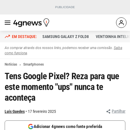
SAMSUNG GALAXY Z FOLD8
VENTOINHA INTELI
Ao comprar através dos nossos links, podemos receber uma comissão.
Saiba
como funciona
.
Notícias
Smartphones
Tens Google Pixel? Reza para que
este momento "ups" nunca te
aconteça
Partilhar
Luís Guedes
17 fevereiro 2025
Adicionar 4gnews como fonte preferida