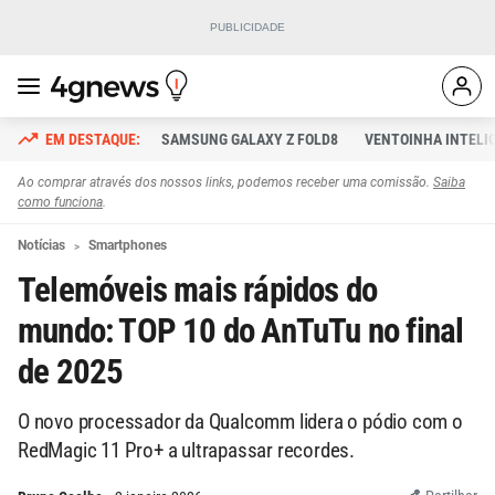
SAMSUNG GALAXY Z FOLD8
VENTOINHA INTELI
Ao comprar através dos nossos links, podemos receber uma comissão.
Saiba
como funciona
.
Notícias
Smartphones
Telemóveis mais rápidos do
mundo: TOP 10 do AnTuTu no final
de 2025
O novo processador da Qualcomm lidera o pódio com o
RedMagic 11 Pro+ a ultrapassar recordes.