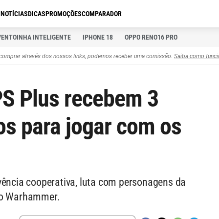
S
NOTÍCIAS
DICAS
PROMOÇÕES
COMPARADOR
VENTOINHA INTELIGENTE
IPHONE 18
OPPO RENO16 PRO
comprar através dos nossos links, podemos receber uma comissão.
Saiba como funci
PS Plus recebem 3
os para jogar com os
vência cooperativa, luta com personagens da
rso Warhammer.