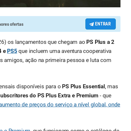
ENTRAR
ores ofertas
a (26) os lançamentos que chegam ao
PS Plus a
2
4 e
PS5
que incluem uma aventura cooperativa
os amigos, ação na primeira pessoa e luta com
mensais disponíveis para o
PS Plus Essential
, mas
subscritores do PS Plus Extra e Premium
- que
aumento de preços do serviço a nível global, onde
ra e Premium
, que funcionam como o catálogo de