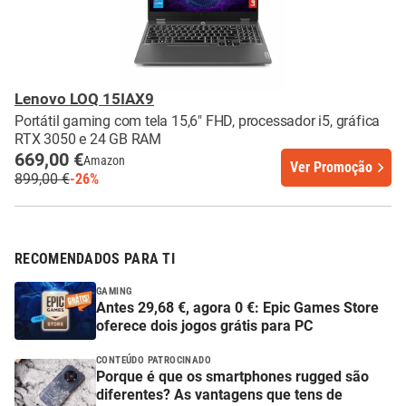
Lenovo LOQ 15IAX9
Portátil gaming com tela 15,6" FHD, processador i5, gráfica
RTX 3050 e 24 GB RAM
669,00 €
Amazon
Ver Promoção
899,00 €
-26%
RECOMENDADOS PARA TI
GAMING
Antes 29,68 €, agora 0 €: Epic Games Store
oferece dois jogos grátis para PC
CONTEÚDO PATROCINADO
Porque é que os smartphones rugged são
diferentes? As vantagens que tens de