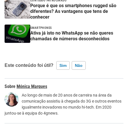
CONTEÚDO PATROCINADO
Porque é que os smartphones rugged são
diferentes? As vantagens que tens de
conhecer
SMARTPHONES
Ativa já isto no WhatsApp se não queres
chamadas de números desconhecidos
Este conteúdo foi útil?
Sim
Não
Este conteúdo contém informação incorreta
Mónica Marques
Este conteúdo não tem a informação que procuro
Ao longo de mais de 20 anos de carreira na área da
comunicação assistiu à chegada do 3G e outros eventos
Outro
igualmente inovadores no mundo hi-tech. Em 2020
juntou-se à equipa do 4gnews.