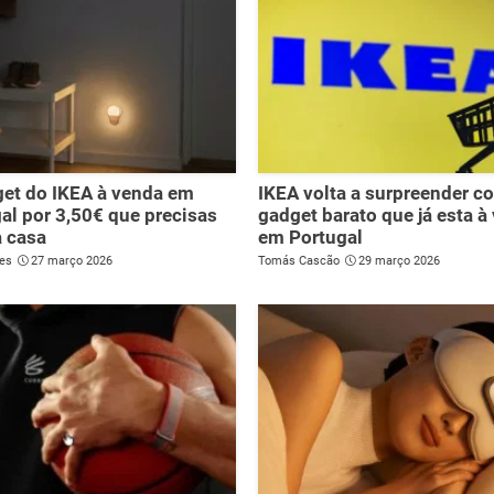
et do IKEA à venda em
IKEA volta a surpreender c
al por 3,50€ que precisas
gadget barato que já esta à
 casa
em Portugal
es
27 março 2026
Tomás Cascão
29 março 2026