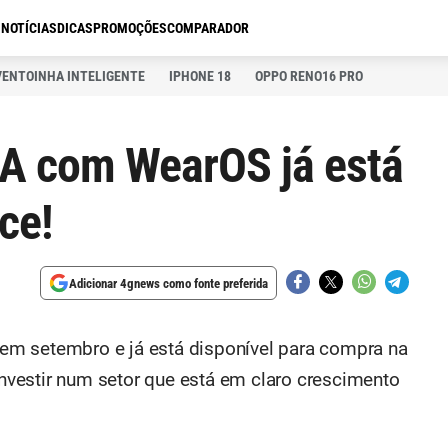
S
NOTÍCIAS
DICAS
PROMOÇÕES
COMPARADOR
VENTOINHA INTELIGENTE
IPHONE 18
OPPO RENO16 PRO
 com WearOS já está
ce!
Adicionar 4gnews como fonte preferida
m setembro e já está disponível para compra na
vestir num setor que está em claro crescimento