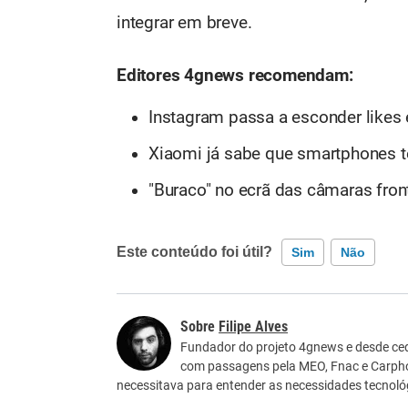
integrar em breve.
Editores 4gnews recomendam:
Instagram passa a esconder likes
Xiaomi já sabe que smartphones t
"Buraco" no ecrã das câmaras fron
Este conteúdo foi útil?
Sim
Não
Este conteúdo contém informação incorreta
Filipe Alves
Este conteúdo não tem a informação que procu
Fundador do projeto 4gnews e desde ced
com passagens pela MEO, Fnac e Carpho
Outro
necessitava para entender as necessidades tecnológ