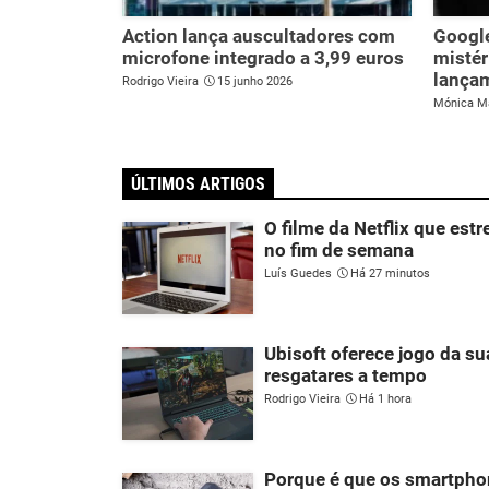
Action lança auscultadores com
Google
microfone integrado a 3,99 euros
mistér
lança
Rodrigo Vieira
15 junho 2026
Mónica M
ÚLTIMOS ARTIGOS
O filme da Netflix que estr
no fim de semana
Luís Guedes
Há 27 minutos
Ubisoft oferece jogo da s
resgatares a tempo
Rodrigo Vieira
Há 1 hora
Porque é que os smartpho