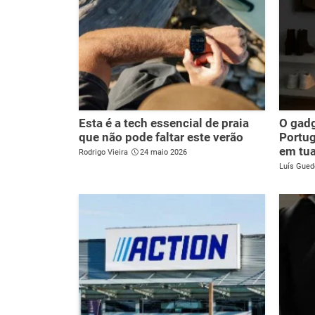
Esta é a tech essencial de praia
O gadg
que não pode faltar este verão
Portug
em tua
Rodrigo Vieira
24 maio 2026
Luís Gued