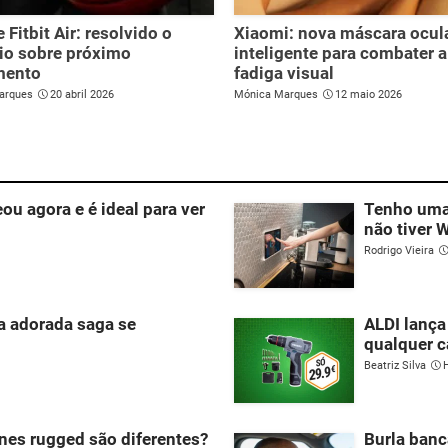
 Fitbit Air: resolvido o
Xiaomi: nova máscara ocul
io sobre próximo
inteligente para combater a
mento
fadiga visual
arques
20 abril 2026
Mónica Marques
12 maio 2026
eou agora e é ideal para ver
Tenho uma 
não tiver W
Rodrigo Vieira
ua adorada saga se
ALDI lança
qualquer c
Beatriz Silva
nes rugged são diferentes?
Burla banc