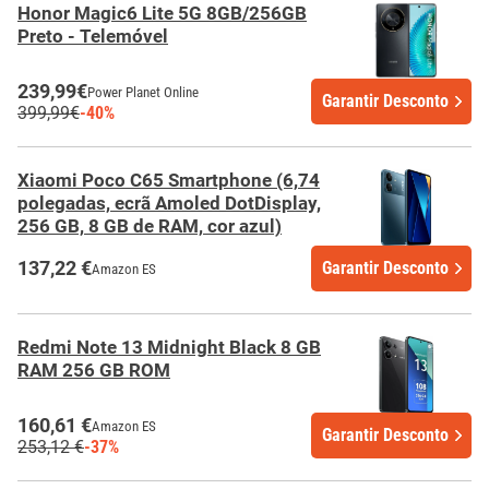
Honor Magic6 Lite 5G 8GB/256GB
Preto - Telemóvel
239,99€
Power Planet Online
Garantir Desconto
399,99€
-40%
Xiaomi Poco C65 Smartphone (6,74
polegadas, ecrã Amoled DotDisplay,
256 GB, 8 GB de RAM, cor azul)
137,22 €
Garantir Desconto
Amazon ES
Redmi Note 13 Midnight Black 8 GB
RAM 256 GB ROM
160,61 €
Amazon ES
Garantir Desconto
253,12 €
-37%