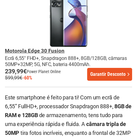
Motorola Edge 30 Fusion
Ecrã 6,55" FHD+, Snapdragon 888+, 8GB/128GB, câmaras
50MP+32MP, 5G, NFC, bateria 4400mAh.
239,99€
Power Planet Online
Garantir Desconto
599,99€
-60%
Este smartphone é feito para ti! Com um ecrã de
6,55” FullHD+, processador Snapdragon 888+,
8GB de
RAM e 128GB
de armazenamento, tens tudo para
uma experiência rápida e fluida. A
câmara tripla de
50MP
tira fotos incríveis, enquanto a frontal de 32MP