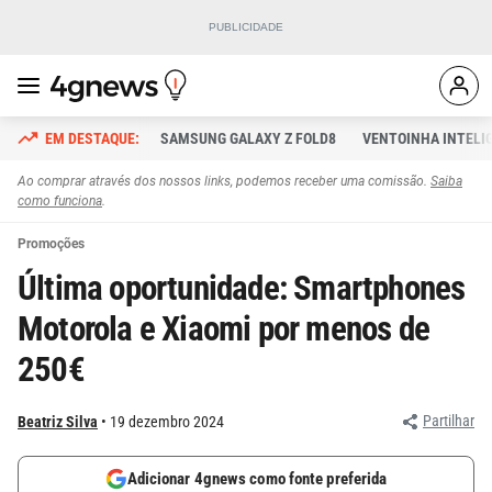
SAMSUNG GALAXY Z FOLD8
VENTOINHA INTELI
Ao comprar através dos nossos links, podemos receber uma comissão.
Saiba
como funciona
.
Promoções
Última oportunidade: Smartphones
Motorola e Xiaomi por menos de
250€
Partilhar
Beatriz Silva
19 dezembro 2024
Adicionar 4gnews como fonte preferida