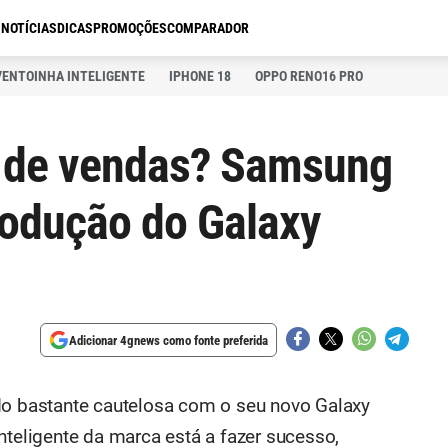
S
NOTÍCIAS
DICAS
PROMOÇÕES
COMPARADOR
VENTOINHA INTELIGENTE
IPHONE 18
OPPO RENO16 PRO
 de vendas? Samsung
odução do Galaxy
Adicionar 4gnews como fonte preferida
do bastante cautelosa com o seu novo Galaxy
nteligente da marca está a fazer sucesso,