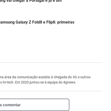
ng vai chegar a Portugal e já é um
Samsung Galaxy Z Fold8 e Flip8: primeiras
ro
 na área da comunicação assistiu à chegada do 3G e outros
 hi-tech. Em 2020 juntou-se à equipa do 4gnews.
 a comentar