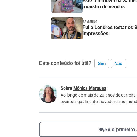
Este telemóvel da Samsu
monstro de vendas
SAMSUNG
Fui a Londres testar os 
impressões
Este conteúdo foi útil?
Sim
Não
Este conteúdo contém informação incorreta
Mónica Marques
Este conteúdo não tem a informação que procu
Ao longo de mais de 20 anos de carreira
eventos igualmente inovadores no mundo
Outro
Sê o primeiro