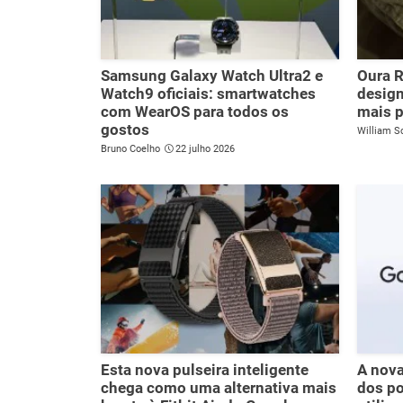
Samsung Galaxy Watch Ultra2 e
Oura R
Watch9 oficiais: smartwatches
desig
com WearOS para todos os
mais p
gostos
William S
Bruno Coelho
22 julho 2026
Esta nova pulseira inteligente
A nova
chega como uma alternativa mais
dos p