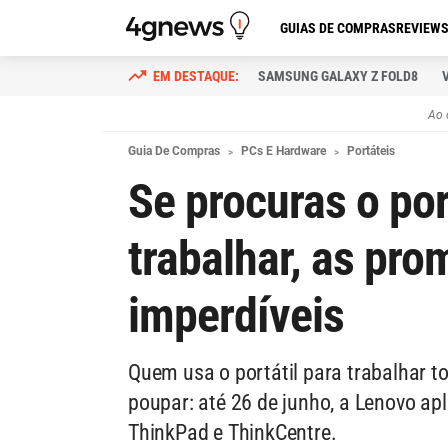
GUIAS DE COMPRAS
REVIEW
SAMSUNG GALAXY Z FOLD8
Ao 
Guia De Compras
PCs E Hardware
Portáteis
Se procuras o port
trabalhar, as pr
imperdíveis
Quem usa o portátil para trabalhar t
poupar: até 26 de junho, a Lenovo a
ThinkPad e ThinkCentre.