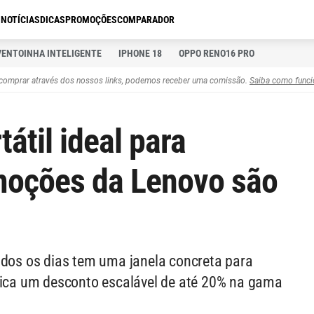
S
NOTÍCIAS
DICAS
PROMOÇÕES
COMPARADOR
VENTOINHA INTELIGENTE
IPHONE 18
OPPO RENO16 PRO
comprar através dos nossos links, podemos receber uma comissão.
Saiba como funci
átil ideal para
omoções da Lenovo são
odos os dias tem uma janela concreta para
plica um desconto escalável de até 20% na gama