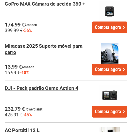
GoPro MAX Cámara de acción 360 +
174.99 €
Amazon
Compra agora
399.99 €
-56%
Miracase 2025 Suporte móvel para
carro
13.99 €
Amazon
Compra agora
16.99 €
-18%
DJI - Pack padrão Osmo Action 4
232.79 €
Powerplanet
Compra agora
425.91 €
-45%
AC Portátil 12 L