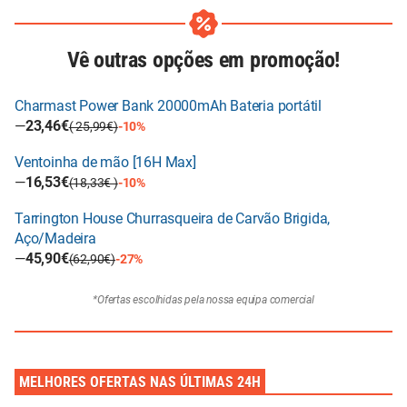
Vê outras opções em promoção!
Charmast Power Bank 20000mAh Bateria portátil
—
23,46€
( 25,99€)
-10%
Ventoinha de mão [16H Max]
—
16,53€
(18,33€ )
-10%
Tarrington House Churrasqueira de Carvão Brigida,
Aço/Madeira
—
45,90€
(62,90€)
-27%
*Ofertas escolhidas pela nossa equipa comercial
MELHORES OFERTAS NAS ÚLTIMAS 24H