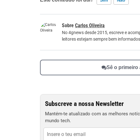
Este conteúdo contém informação incorreta
Carlos Oliveira
Este conteúdo não tem a informação que procu
No 4gnews desde 2015, escreve e acomp
leitores estejam sempre bem informados
Outro
Sê o primeiro
Subscreve a nossa Newsletter
Mantém-te atualizado com as melhores notíci
mundo tech.