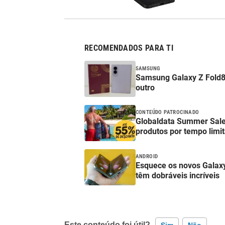
RECOMENDADOS PARA TI
SAMSUNG
Samsung Galaxy Z Fold8
outro
CONTEÚDO PATROCINADO
Globaldata Summer Sale
produtos por tempo limi
ANDROID
Esquece os novos Galax
têm dobráveis incríveis
Este conteúdo foi útil?
Sim
Não