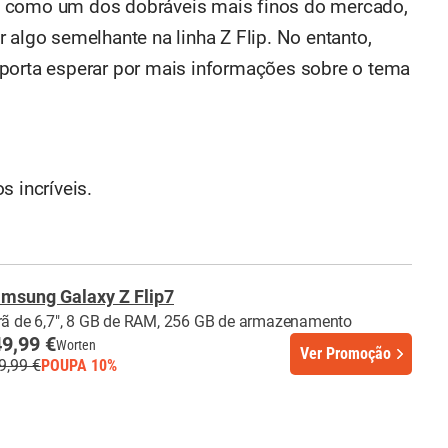
7 como um dos dobráveis mais finos do mercado,
 algo semelhante na linha Z Flip. No entanto,
mporta esperar por mais informações sobre o tema
s incríveis.
msung Galaxy Z Flip7
rã de 6,7", 8 GB de RAM, 256 GB de armazenamento
9,99 €
Worten
Ver Promoção
9,99 €
POUPA 10%