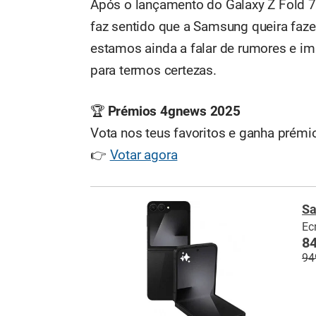
Após o lançamento do Galaxy Z Fold 
faz sentido que a Samsung queira fazer
estamos ainda a falar de rumores e i
para termos certezas.
🏆
Prémios 4gnews 2025
Vota nos teus favoritos e ganha prémio
👉
Votar agora
Sa
Ec
84
94