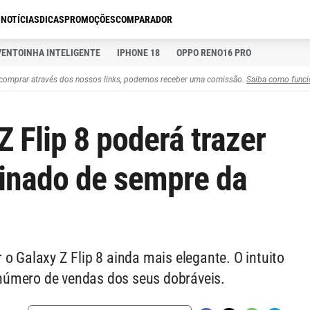
S
NOTÍCIAS
DICAS
PROMOÇÕES
COMPARADOR
VENTOINHA INTELIGENTE
IPHONE 18
OPPO RENO16 PRO
comprar através dos nossos links, podemos receber uma comissão.
Saiba como funci
 Flip 8 poderá trazer
finado de sempre da
o Galaxy Z Flip 8 ainda mais elegante. O intuito
número de vendas dos seus dobráveis.