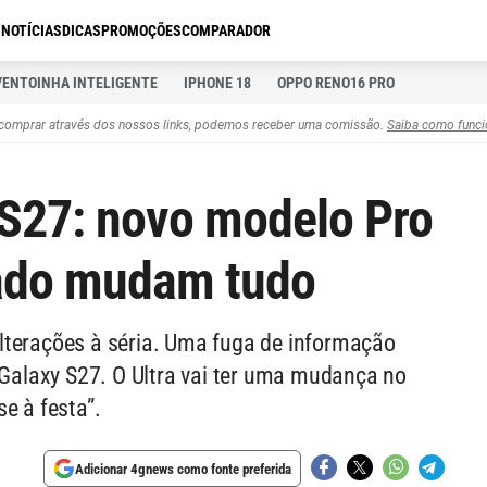
S
NOTÍCIAS
DICAS
PROMOÇÕES
COMPARADOR
VENTOINHA INTELIGENTE
IPHONE 18
OPPO RENO16 PRO
comprar através dos nossos links, podemos receber uma comissão.
Saiba como funci
S27: novo modelo Pro
vado mudam tudo
lterações à séria. Uma fuga de informação
e Galaxy S27. O Ultra vai ter uma mudança no
e à festa”.
Adicionar 4gnews como fonte preferida