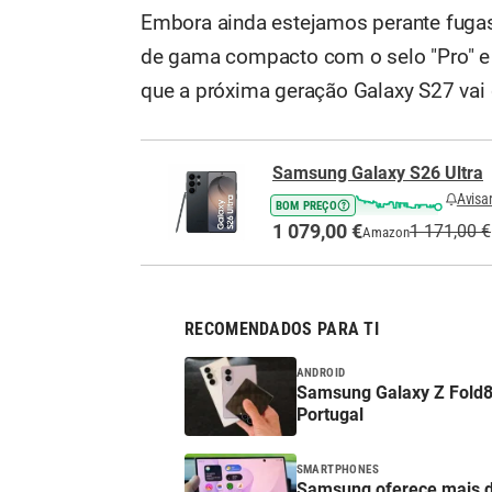
Embora ainda estejamos perante fugas 
de gama compacto com o selo "Pro" e 
que a próxima geração Galaxy S27 vai d
Samsung Galaxy S26 Ultra
Avisa
BOM PREÇO
1 079,00 €
1 171,00 €
Amazon
RECOMENDADOS PARA TI
ANDROID
Samsung Galaxy Z Fold8,
Portugal
SMARTPHONES
Samsung oferece mais de