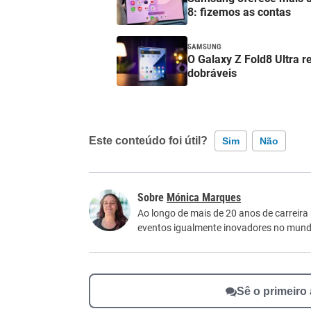
8: fizemos as contas
SAMSUNG
O Galaxy Z Fold8 Ultra r
dobráveis
Este conteúdo foi útil?
Sim
Não
Este conteúdo contém informação incorreta
Mónica Marques
Este conteúdo não tem a informação que procu
Ao longo de mais de 20 anos de carreira
eventos igualmente inovadores no mundo
Outro
Sê o primeiro