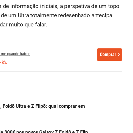
de informação iniciais, a perspetiva de um topo
de um Ultra totalmente redesenhado antecipa
ar muito que falar.
r-me quando baixar
Comprar
-8%
 Fold8 Ultra e Z Flip8: qual comprar em
 300€ nos novos Galaxy Z Fold8 e Z Flip