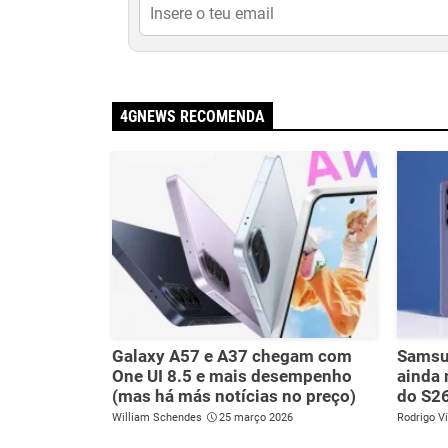
4GNEWS RECOMENDA
Galaxy A57 e A37 chegam com
Samsun
One UI 8.5 e mais desempenho
ainda 
(mas há más notícias no preço)
do S2
William Schendes
25 março 2026
Rodrigo Vi