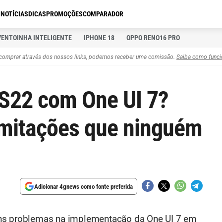
S
NOTÍCIAS
DICAS
PROMOÇÕES
COMPARADOR
VENTOINHA INTELIGENTE
IPHONE 18
OPPO RENO16 PRO
comprar através dos nossos links, podemos receber uma comissão.
Saiba como funci
S22 com One UI 7?
mitações que ninguém
Adicionar 4gnews como fonte preferida
uns problemas na implementação da One UI 7 em