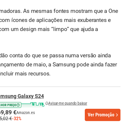
imadoras. As mesmas fontes mostram que a One
 com ícones de aplicações mais exuberantes e
com um design mais “limpo” que ajuda a
 dão conta do que se passa numa versão ainda
o lançamento de maio, a Samsung pode ainda fazer
ncluir mais recursos.
msung Galaxy S24
Avisar-me quando baixar
LHOR PREÇO
9,89 €
Amazon.es
Ver Promoção
5,02 €
-32%