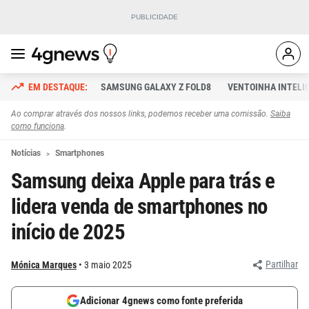
SAMSUNG GALAXY Z FOLD8
VENTOINHA INTELI
Ao comprar através dos nossos links, podemos receber uma comissão.
Saiba
como funciona
.
Notícias
Smartphones
Samsung deixa Apple para trás e
lidera venda de smartphones no
início de 2025
Partilhar
Mónica Marques
3 maio 2025
Adicionar 4gnews como fonte preferida