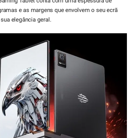
 Gaming Tablet conta com uma espessura de
gramas e as margens que envolvem o seu ecrã
sua elegância geral.