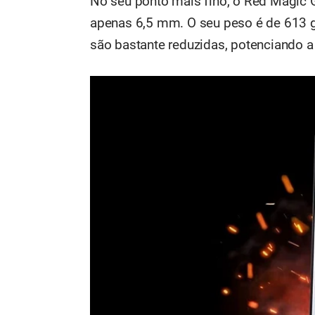
No seu ponto mais fino, o Red Magic
apenas 6,5 mm. O seu peso é de 613 
são bastante reduzidas, potenciando a 