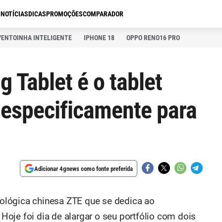
S
NOTÍCIAS
DICAS
PROMOÇÕES
COMPARADOR
VENTOINHA INTELIGENTE
IPHONE 18
OPPO RENO16 PRO
 Tablet é o tablet
especificamente para
Adicionar 4gnews como fonte preferida
ológica chinesa ZTE que se dedica ao
oje foi dia de alargar o seu portfólio com dois