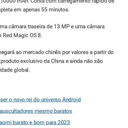
e 10000 mAh. Conta com carregamento rápido de
mpleta em apenas 55 minutos.
uma câmara traseira de 13 MP e uma câmara
 o Red Magic OS 8.
egará ao mercado chinês por valores a partir do
m produto exclusivo da China e ainda não são
idade global.
ser o novo rei do universo Android
s auscultadores mesmo baratos
iaomi barato e bom para 2023