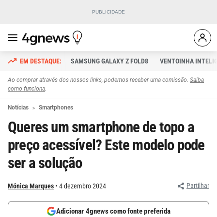
SAMSUNG GALAXY Z FOLD8
VENTOINHA INTELI
Ao comprar através dos nossos links, podemos receber uma comissão.
Saiba
como funciona
.
Notícias
Smartphones
Queres um smartphone de topo a
preço acessível? Este modelo pode
ser a solução
Partilhar
Mónica Marques
4 dezembro 2024
Adicionar 4gnews como fonte preferida