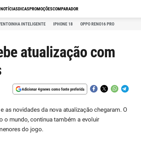
S
NOTÍCIAS
DICAS
PROMOÇÕES
COMPARADOR
VENTOINHA INTELIGENTE
IPHONE 18
OPPO RENO16 PRO
ebe atualização com
s
Adicionar 4gnews como fonte preferida
 as novidades da nova atualização chegaram. O
do o mundo, continua também a evoluir
menores do jogo.