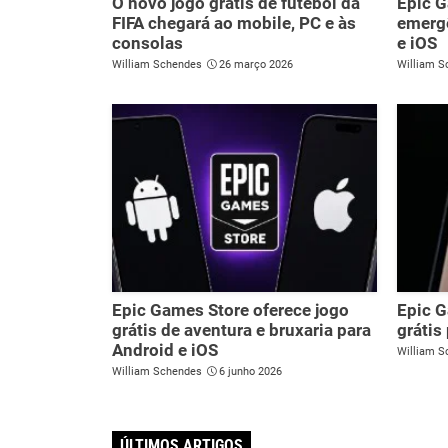
O novo jogo grátis de futebol da
Epic G
FIFA chegará ao mobile, PC e às
emergê
consolas
e iOS
William Schendes
26 março 2026
William S
Epic Games Store oferece jogo
Epic G
grátis de aventura e bruxaria para
grátis
Android e iOS
William S
William Schendes
6 junho 2026
ÚLTIMOS ARTIGOS