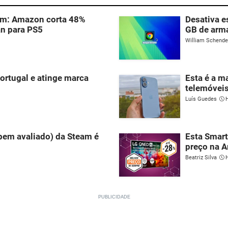
 um: Amazon corta 48%
Desativa e
an para PS5
GB de arm
William Schend
ortugal e atinge marca
Esta é a m
telemóveis
Luís Guedes
H
 bem avaliado) da Steam é
Esta Smart
preço na 
Beatriz Silva
H