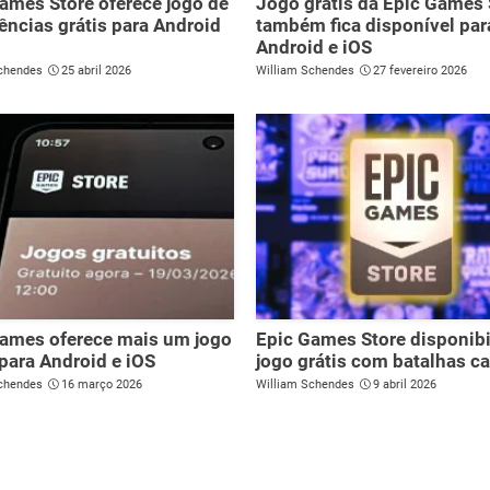
ames Store oferece jogo de
Jogo grátis da Epic Games 
ncias grátis para Android
também fica disponível par
Android e iOS
chendes
25 abril 2026
William Schendes
27 fevereiro 2026
ames oferece mais um jogo
Epic Games Store disponibi
 para Android e iOS
jogo grátis com batalhas c
chendes
16 março 2026
William Schendes
9 abril 2026