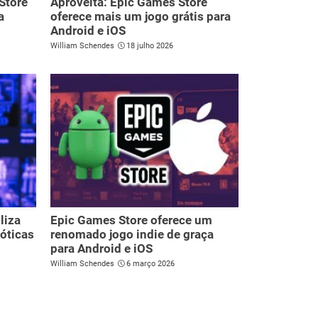
Store
Aproveita: Epic Games Store
a
oferece mais um jogo grátis para
Android e iOS
William Schendes
18 julho 2026
liza
Epic Games Store oferece um
aóticas
renomado jogo indie de graça
para Android e iOS
William Schendes
6 março 2026