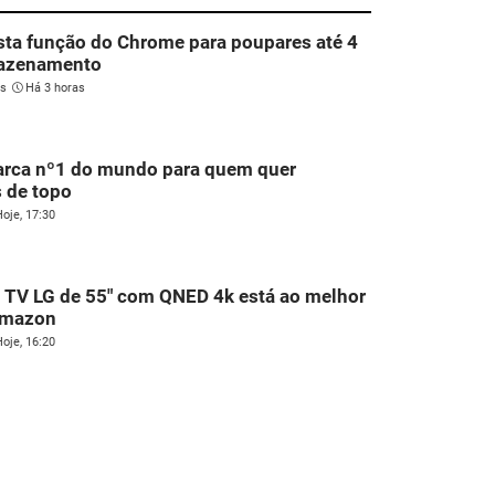
sta função do Chrome para poupares até 4
azenamento
es
Há 3 horas
arca nº1 do mundo para quem quer
 de topo
oje, 17:30
 TV LG de 55" com QNED 4k está ao melhor
Amazon
oje, 16:20