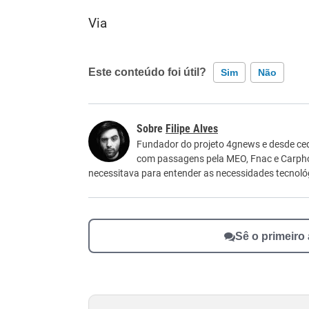
Via
Este conteúdo foi útil?
Sim
Não
Este conteúdo contém informação incorreta
Filipe Alves
Este conteúdo não tem a informação que procu
Fundador do projeto 4gnews e desde ced
com passagens pela MEO, Fnac e Carpho
Outro
necessitava para entender as necessidades tecnológ
Sê o primeiro