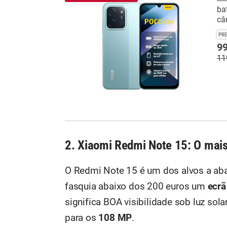
ba
câ
PR
99
11
2. Xiaomi Redmi Note 15: O mai
O Redmi Note 15 é um dos alvos a abat
fasquia abaixo dos 200 euros um
ecrã
significa BOA visibilidade sob luz sol
para os
108 MP
.