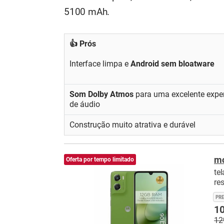
5100 mAh.
👍 Prós
Interface limpa e
Android sem bloatware
Som Dolby Atmos
para uma excelente exper
de áudio
Construção muito atrativa e durável
mo
Oferta por tempo limitado
te
re
PR
10
12