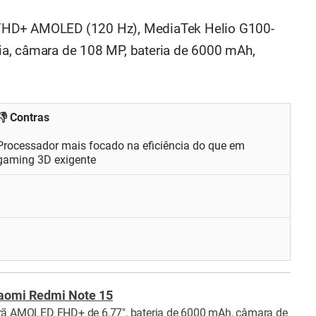
 FHD+ AMOLED (120 Hz), MediaTek Helio G100-
a, câmara de 108 MP, bateria de 6000 mAh,
👎 Contras
Processador mais focado na eficiência do que em
gaming 3D exigente
aomi Redmi Note 15
rã AMOLED FHD+ de 6,77", bateria de 6000 mAh, câmara de