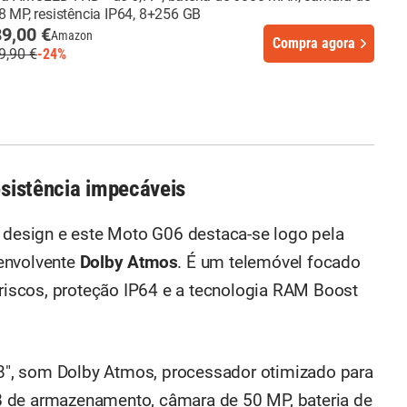
8 MP, resistência IP64, 8+256 GB
9,00 €
Amazon
Compra agora
9,90 €
-24%
esistência impecáveis
o design e este Moto G06 destaca-se logo pela
envolvente
Dolby Atmos
. É um telemóvel focado
 riscos, proteção IP64 e a tecnologia RAM Boost
8", som Dolby Atmos, processador otimizado para
B de armazenamento, câmara de 50 MP, bateria de