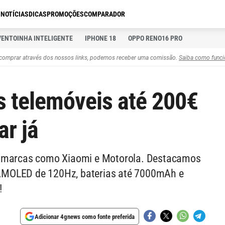
S
NOTÍCIAS
DICAS
PROMOÇÕES
COMPARADOR
VENTOINHA INTELIGENTE
IPHONE 18
OPPO RENO16 PRO
comprar através dos nossos links, podemos receber uma comissão.
Saiba como funci
s telemóveis até 200€
r já
m marcas como Xiaomi e Motorola. Destacamos
AMOLED de 120Hz, baterias até 7000mAh e
!
Adicionar 4gnews como fonte preferida