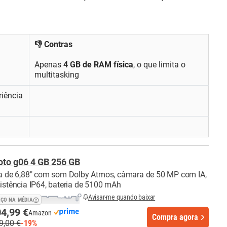
👎 Contras
Apenas
4 GB de RAM física
, o que limita o
multitasking
iência
to g06 4 GB 256 GB
la de 6,88" com som Dolby Atmos, câmara de 50 MP com IA,
sistência IP64, bateria de 5100 mAh
Avisar-me quando baixar
EÇO NA MÉDIA
4,99 €
Amazon
Compra agora
9,00 €
-19%