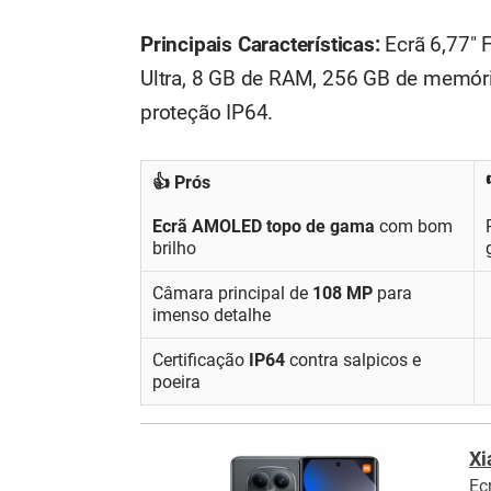
Principais Características:
Ecrã 6,77"
Ultra, 8 GB de RAM, 256 GB de memóri
proteção IP64.
👍 Prós
Ecrã AMOLED topo de gama
com bom
brilho
Câmara principal de
108 MP
para
imenso detalhe
Certificação
IP64
contra salpicos e
poeira
Xi
Ec