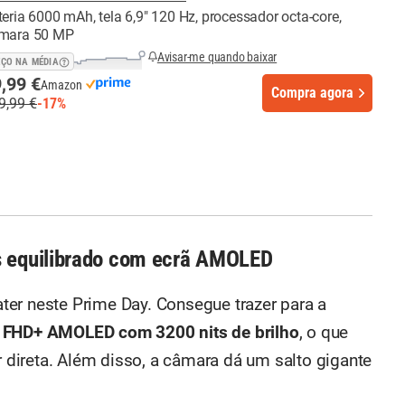
teria 6000 mAh, tela 6,9" 120 Hz, processador octa-core,
mara 50 MP
Avisar-me quando baixar
EÇO NA MÉDIA
,99 €
Amazon
Compra agora
9,99 €
-17%
s equilibrado com ecrã AMOLED
er neste Prime Day. Consegue trazer para a
 FHD+ AMOLED com 3200 nits de brilho
, o que
ar direta. Além disso, a câmara dá um salto gigante