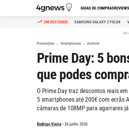
GUIAS DE COMPRAS
REVIEW
SAMSUNG GALAXY Z FOLD8
Ao 
Promoções
Smartphones
Android
Prime Day: 5 bon
que podes compra
O Prime Day traz descontos reais e
5 smartphones até 200€ com ecrãs 
câmaras de 108MP para agarrares já
Rodrigo Vieira
26 junho 2026