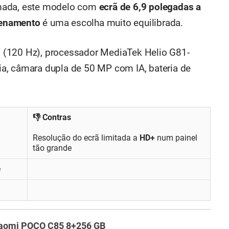
omada, este modelo com
ecrã de 6,9 polegadas a
enamento
é uma escolha muito equilibrada.
" (120 Hz), processador MediaTek Helio G81-
a, câmara dupla de 50 MP com IA, bateria de
👎 Contras
Resolução do ecrã limitada a
HD+
num painel
tão grande
e
aomi POCO C85 8+256 GB