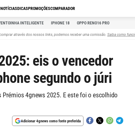
S
NOTÍCIAS
DICAS
PROMOÇÕES
COMPARADOR
VENTOINHA INTELIGENTE
IPHONE 18
OPPO RENO16 PRO
comprar através dos nossos links, podemos receber uma comissão.
Saiba como funci
025: eis o vencedor
hone segundo o júri
 Prémios 4gnews 2025. E este foi o escolhido
Adicionar 4gnews como fonte preferida