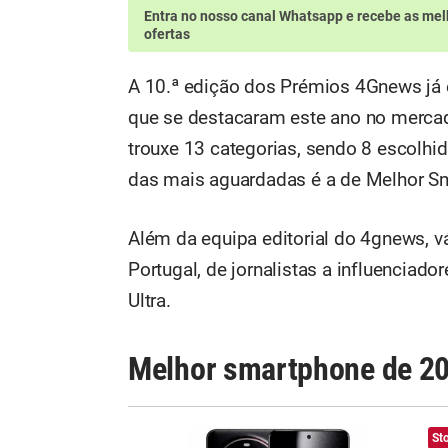
Entra no nosso canal Whatsapp
e recebe as mel
ofertas
A 10.ª edição dos Prémios 4Gnews já e
que se destacaram este ano no mercad
trouxe 13 categorias, sendo 8 escolhid
das mais aguardadas é a de Melhor Sm
Além da equipa editorial do 4gnews, v
Portugal, de jornalistas a influenciado
Ultra.
Melhor smartphone de 2
Xi
St