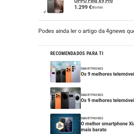
OPPO Find X9 Pro
1.299 €
Worten
Podes ainda ler o artigo da 4gnews qu
RECOMENDADOS PARA TI
SMARTPHONES
Os 9 melhores telemóve
SMARTPHONES
Os 9 melhores telemóvei
SMARTPHONES
O melhor smartphone Xi
mais barato