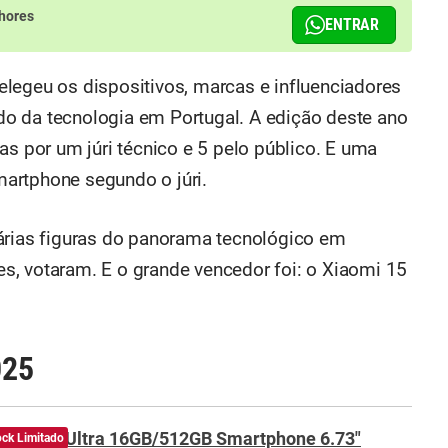
hores
ENTRAR
legeu os dispositivos, marcas e influenciadores
o da tecnologia em Portugal. A edição deste ano
as por um júri técnico e 5 pelo público. E uma
artphone segundo o júri.
árias figuras do panorama tecnológico em
res, votaram. E o grande vencedor foi: o Xiaomi 15
025
aomi 15 Ultra 16GB/512GB Smartphone 6.73"
ock Limitado