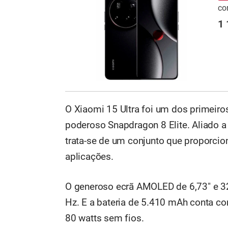
co
1 
O Xiaomi 15 Ultra foi um dos primei
poderoso Snapdragon 8 Elite. Aliado
trata-se de um conjunto que proporci
aplicações.
O generoso ecrã AMOLED de 6,73" e 32
Hz. E a bateria de 5.410 mAh conta c
80 watts sem fios.