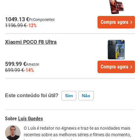
1049.13 €
PcComponentes
Compra agora
1196.99 €
-12%
Xiaomi POCO F8 Ultra
599.99 €
Amazon
Compra agora
699.99 €
-14%
Este conteúdo foi útil?
Sim
Não
Este conteúdo contém informação incorreta
Luís Guedes
Este conteúdo não tem a informação que procuro
O Luís é redator no 4gnews e traz-te as novidades mais
recentes sobre as melhores séries e filmes do momento,