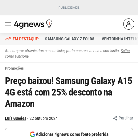
SAMSUNG GALAXY Z FOLD8
VENTOINHA INTELI
Ao comprar através dos nossos links, podemos receber uma comissão.
Saiba
como funciona
.
Promoções
Preço baixou! Samsung Galaxy A15
4G está com 25% desconto na
Amazon
Partilhar
Luís Guedes
22 outubro 2024
Adicionar 4gnews como fonte preferida