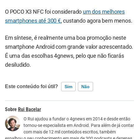
O POCO X3 NFC foi considerado
um dos melhores
smartphones até 300 €
, custando agora bem menos.
Em síntese, é realmente uma boa promoção neste
smartphone Android com grande valor acrescentado.
É uma das escolhas 4gnews, pelo que não ficarás
desiludido.
Este conteúdo foi útil?
Sim
Não
Este conteúdo contém informação incorreta
Rui Bacelar
Este conteúdo não tem a informação que procuro
O Rui ajudou a fundar o 4gnews em 2014 e desde então
tornou-se especialista em Android. Para além de já contar
Outro
com mais de 12 mil conteúdos escritos, também
espalhou o seu conhecimento em mais de 300 podcasts e dezenas