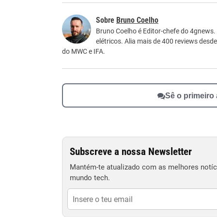
Este conteúdo contém informação incorreta
Bruno Coelho
Este conteúdo não tem a informação que procu
Bruno Coelho é Editor-chefe do 4gnews.
elétricos. Alia mais de 400 reviews desd
Outro
do MWC e IFA.
Sê o primeiro
Subscreve a nossa Newsletter
Mantém-te atualizado com as melhores notíci
mundo tech.