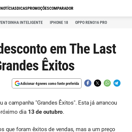
S
NOTÍCIAS
DICAS
PROMOÇÕES
COMPARADOR
VENTOINHA INTELIGENTE
IPHONE 18
OPPO RENO16 PRO
desconto em The Last
 Grandes Êxitos
Adicionar 4gnews como fonte preferida
u a campanha "Grandes Êxitos". Esta já arrancou
 próximo dia
13 de outubro
.
ulos que foram êxitos de vendas, mas a um preço