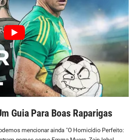
 Um Guia Para Boas Raparigas
podemos mencionar ainda "O Homicídio Perfeito:
entram nomes como Emma Myers, Zain Iqbal,