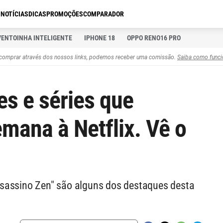
S
NOTÍCIAS
DICAS
PROMOÇÕES
COMPARADOR
VENTOINHA INTELIGENTE
IPHONE 18
OPPO RENO16 PRO
comprar através dos nossos links, podemos receber uma comissão.
Saiba como funci
es e séries que
mana à Netflix. Vê o
sassino Zen" são alguns dos destaques desta