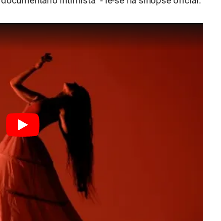
documentário intimista" - lê-se na sinopse oficial.