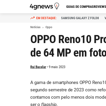
GUIAS DE COMPRAS
REVIEW
SAMSUNG GALAXY Z FOLD8
Notícias
Oppo
OPPO Reno10 Pro
de 64 MP em foto
Rui Bacelar
9 maio 2023
A gama de smartphones OPPO Reno10 s
segundo semestre de 2023 como refor
contamos com pelo menos dois mode
ser o
flagship
.