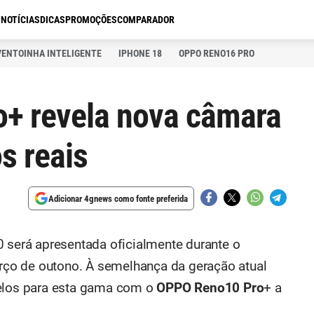
S
NOTÍCIAS
DICAS
PROMOÇÕES
COMPARADOR
VENTOINHA INTELIGENTE
IPHONE 18
OPPO RENO16 PRO
+ revela nova câmara
s reais
Adicionar 4gnews como fonte preferida
erá apresentada oficialmente durante o
ço de outono. À semelhança da geração atual
los para esta gama com o
OPPO Reno10 Pro
+ a