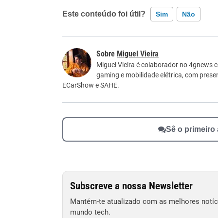
Este conteúdo foi útil?
Sim
Não
Este conteúdo contém informação incorreta
Miguel Vieira
Este conteúdo não tem a informação que procu
Miguel Vieira é colaborador no 4gnews
gaming e mobilidade elétrica, com pre
Outro
ECarShow e SAHE.
Sê o primeiro
Subscreve a nossa Newsletter
Mantém-te atualizado com as melhores notíci
mundo tech.