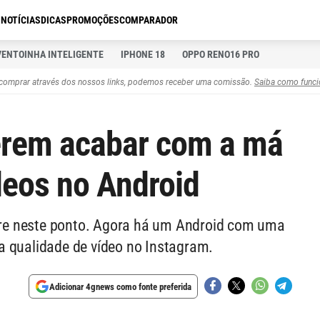
S
NOTÍCIAS
DICAS
PROMOÇÕES
COMPARADOR
VENTOINHA INTELIGENTE
IPHONE 18
OPPO RENO16 PRO
comprar através dos nossos links, podemos receber uma comissão.
Saiba como funci
rem acabar com a má
deos no Android
re neste ponto. Agora há um Android com uma
a qualidade de vídeo no Instagram.
Adicionar 4gnews como fonte preferida