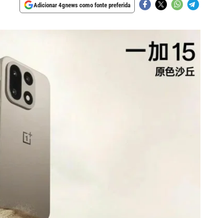
Adicionar 4gnews como fonte preferida