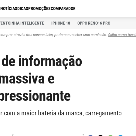
S
NOTÍCIAS
DICAS
PROMOÇÕES
COMPARADOR
VENTOINHA INTELIGENTE
IPHONE 18
OPPO RENO16 PRO
comprar através dos nossos links, podemos receber uma comissão.
Saiba como funci
 de informação
 massiva e
pressionante
r com a maior bateria da marca, carregamento