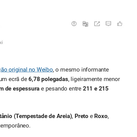
ção original no Weibo
, o mesmo informante
 um ecrã de
6,78 polegadas
, ligeiramente menor
m de espessura
e pesando entre
211 e 215
tânio (Tempestade de Areia)
,
Preto
e
Roxo
,
temporâneo.