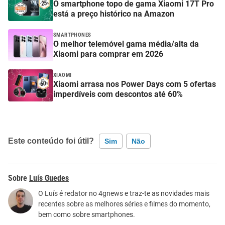
O smartphone topo de gama Xiaomi 17T Pro
está a preço histórico na Amazon
SMARTPHONES
O melhor telemóvel gama média/alta da
Xiaomi para comprar em 2026
XIAOMI
Xiaomi arrasa nos Power Days com 5 ofertas
imperdíveis com descontos até 60%
Este conteúdo foi útil?
Sim
Não
Este conteúdo contém informação incorreta
Luís Guedes
Este conteúdo não tem a informação que procuro
O Luís é redator no 4gnews e traz-te as novidades mais
recentes sobre as melhores séries e filmes do momento,
Outro
bem como sobre smartphones.