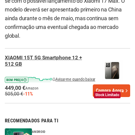
se com o possível lançamento do Xiaomi 17 Max. O
modelo deverá ser apresentado primeiro na China
ainda durante o mês de maio, mas continua sem
confirmação uma eventual chegada ao mercado
global.
XIAOMI 15T 5G Smartphone 12 +
512 GB
Avisar-me quando baixar
BOM PREÇO
449,00 €
Amazon
Compra Agora
505,00 €
-11%
Stock Limitado
RECOMENDADOS PARA TI
ANDROID