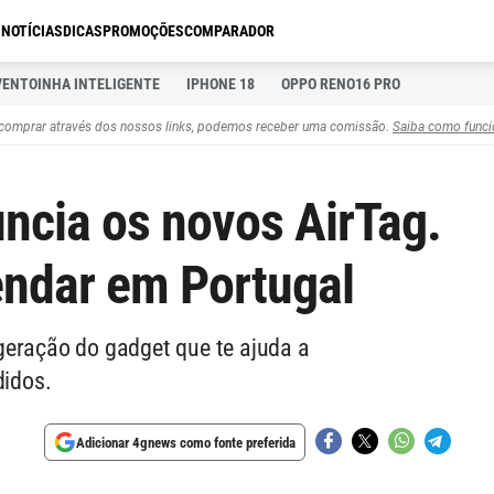
S
NOTÍCIAS
DICAS
PROMOÇÕES
COMPARADOR
VENTOINHA INTELIGENTE
IPHONE 18
OPPO RENO16 PRO
comprar através dos nossos links, podemos receber uma comissão.
Saiba como funci
uncia os novos AirTag.
ndar em Portugal
geração do gadget que te ajuda a
didos.
Adicionar 4gnews como fonte preferida