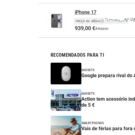
iPhone 17
A
PREÇO NA MÉDIA
939,00 €
Amazon
RECOMENDADOS PARA TI
GADGETS
Google prepara rival do 
GADGETS
Action tem acessório in
de 5 €
SMARTPHONES
Vais de férias para fora