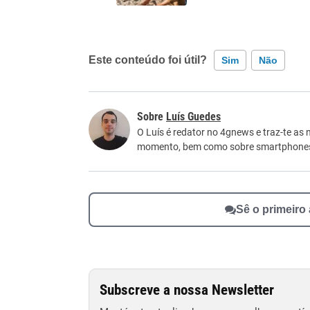
Este conteúdo foi útil?
Sim
Não
Este conteúdo contém informação incorreta
Luís Guedes
Este conteúdo não tem a informação que procu
O Luís é redator no 4gnews e traz-te as 
momento, bem como sobre smartphone
Outro
Sê o primeiro
Subscreve a nossa Newsletter