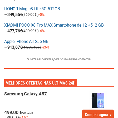
HONOR Magic8 Lite 5G 512GB
—
349,55€
(369,00€ )
-5%
XIAOMI POCO X8 Pro MAX Smartphone de 12 +512 GB
—
477,76€
(499,99€ )
-4%
Apple iPhone Air 256 GB
—
913,87€
(1 239,15€ )
-26%
*Ofertas escolhidas pela nossa equipa comercial
MELHORES OFERTAS NAS ÚLTIMAS 24H
Samsung Galaxy A57
499.00 €
Amazon
Compra agora
589.00 €
-15%