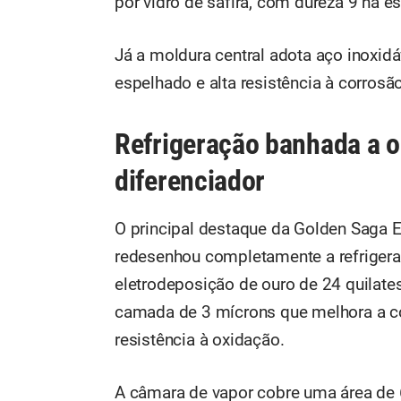
por vidro de safira, com dureza 9 na e
Já a moldura central adota aço inoxi
espelhado e alta resistência à corrosão
Refrigeração banhada a o
diferenciador
O principal destaque da Golden Saga E
redesenhou completamente a refrigeraç
eletrodeposição de ouro de 24 quilate
camada de 3 mícrons que melhora a c
resistência à oxidação.
A câmara de vapor cobre uma área de 6