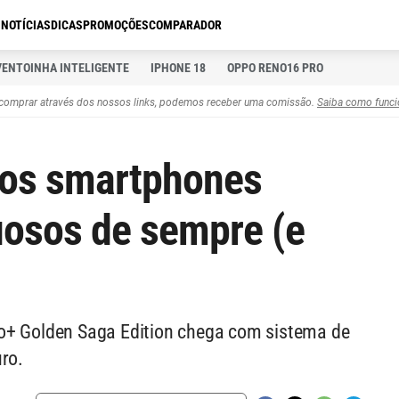
S
NOTÍCIAS
DICAS
PROMOÇÕES
COMPARADOR
VENTOINHA INTELIGENTE
IPHONE 18
OPPO RENO16 PRO
comprar através dos nossos links, podemos receber uma comissão.
Saiba como funci
dos smartphones
uosos de sempre (e
o+ Golden Saga Edition chega com sistema de
uro.