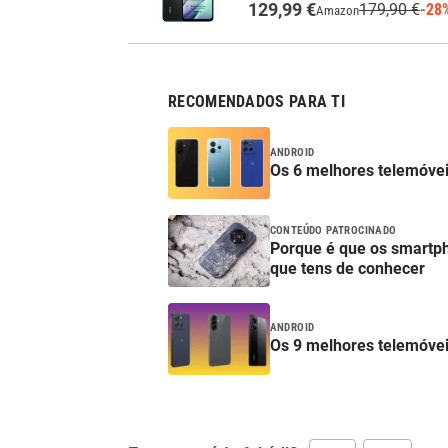
129,99 €
179,90 €
-28
Amazon
RECOMENDADOS PARA TI
ANDROID
Os 6 melhores telemóve
CONTEÚDO PATROCINADO
Porque é que os smartp
que tens de conhecer
ANDROID
Os 9 melhores telemóve