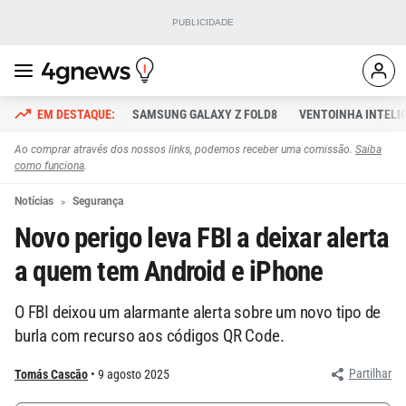
SAMSUNG GALAXY Z FOLD8
VENTOINHA INTELI
Ao comprar através dos nossos links, podemos receber uma comissão.
Saiba
como funciona
.
Notícias
Segurança
Novo perigo leva FBI a deixar alerta
a quem tem Android e iPhone
O FBI deixou um alarmante alerta sobre um novo tipo de
burla com recurso aos códigos QR Code.
Partilhar
Tomás Cascão
9 agosto 2025